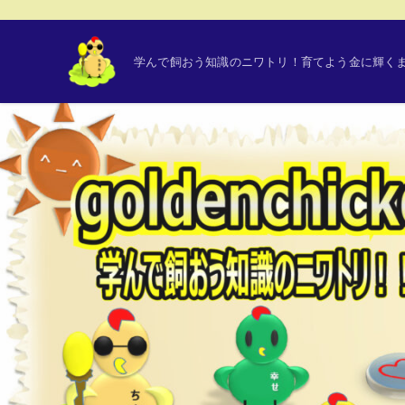
学んで飼おう知識のニワトリ！育てよう金に輝くまで！ |