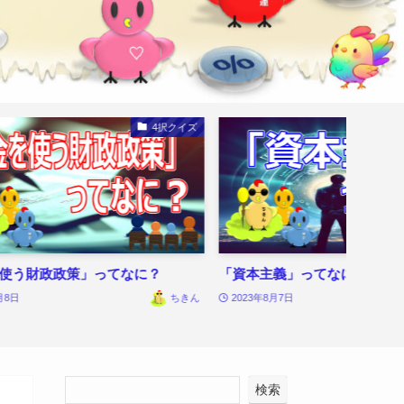
4択クイズ
使う財政政策」ってなに？
「資本主義」ってなに？
月8日
ちきん
2023年8月7日
検索