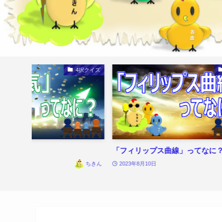
4択クイズ
てなに？
「フィリップス曲線」ってなに
日
ちきん
2023年8月10日