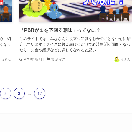
「PBRが１を下回る意味」ってなに？
心に紹
このサイトでは、みなさんに役立つ知識をお金のことを中心に紹
くなっ
介しています！クイズに答え続けるだけで経済新聞が面白くなっ
たり、お金や経済などに詳しくなれると思い...
ちきん
2023年8月1日
4択クイズ
ちきん
2
3
...
17