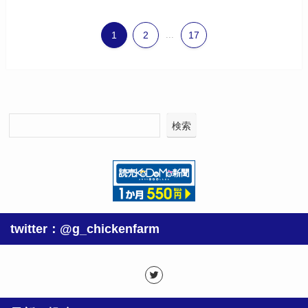
1
2
...
17
検索
twitter：@g_chickenfarm