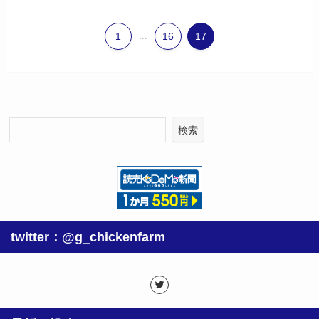
1
...
16
17
検索
twitter：@g_chickenfarm