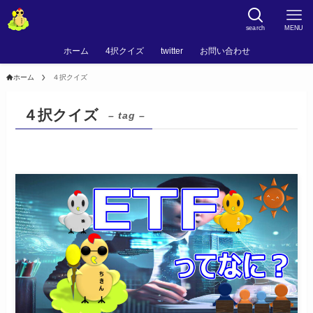
search
MENU
ホーム
4択クイズ
twitter
お問い合わせ
ホーム
４択クイズ
４択クイズ
– tag –